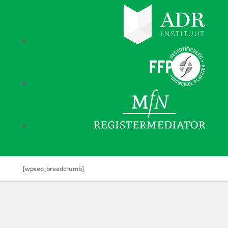
[wpseo_breadcrumb]