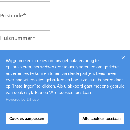
Postcode
*
Huisnummer
*
Telefoonnummer
*
Wij gebruiken cookies om uw gebruikservaring te
optimaliseren, het webverkeer te analyseren en om gerichte
advertenties te kunnen tonen via derde partijen. Lees meer
over hoe wij cookies gebruiken en hoe u ze kunt beheren door
E-mailadres
*
op "Instellingen" te klikken. Als u akkoord gaat met ons gebruik
van cookies, klikt u op "Alle cookies toestaan".
Powered by
Diffuse
Vraag nu aan
Wij gebruiken cookies om uw gebruikerservaring te verbeteren
en onze website te optimaliseren.
You have Successfully
Cookies aanpassen
Alle cookies toestaan
Subscribed!
Ok