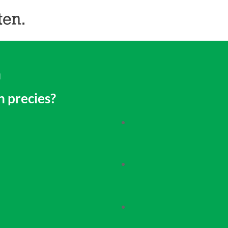
n
n precies?