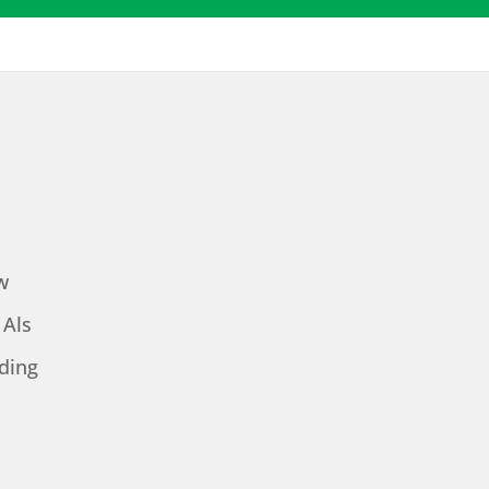
w
 Als
iding