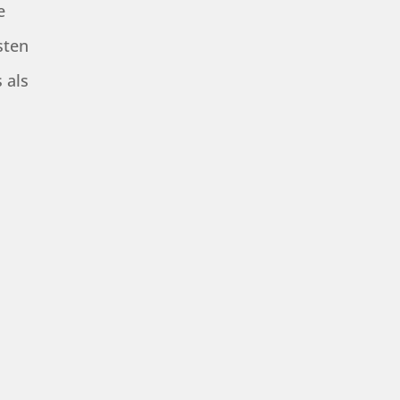
e
sten
 als