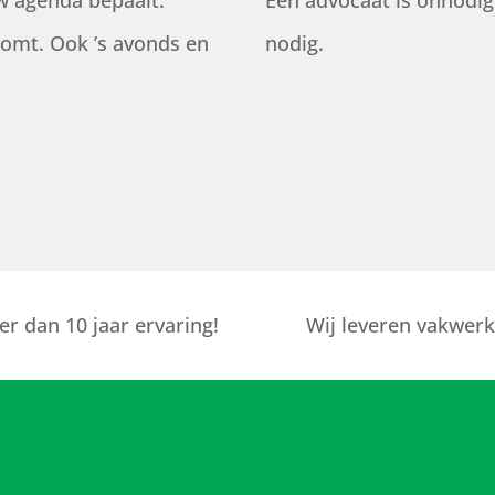
w agenda bepaalt.
Een advocaat is onnodig
komt. Ook ’s avonds en
nodig.
r dan 10 jaar ervaring!
Wij leveren vakwerk