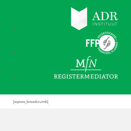
[wpseo_breadcrumb]